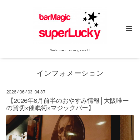
Welcome to our magicworld
インフォメーション
2026
/
06
/
03 04:37
【2026年6月前半のおやすみ情報│大阪唯一
の貸切×催眠術×マジックバー】