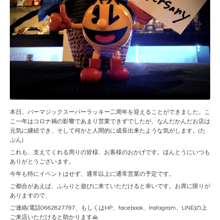
本日、バーマジックスーパーラッキー二周年を迎えることができました。こ
こ一年はコロナ禍の影響であまり営業できずでしたが、なんだかんだお店は
元気に継続でき、そして何かと人間的に成長出来たような気がします。(た
ぶん)
これも、支えてくれる周りの皆様、お客様のおかげです。ほんとうにいつも
ありがとうございます。
今年も特にイベントはせず、通常以上に通常営業の予定です。
ご都合があえば、ふらりと遊びに来ていただけると幸いです。お席に限りが
ありますので、
ご連絡(電話0662827797、もしくはHP、facebook、Instagram、LINE)の上
ご来店いただけると助かります🙏