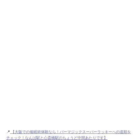
📍
【大阪での催眠術体験なら！バーマジックスーパーラッキーへの道順を
チェック！なんば駅と心斎橋駅のちょうど中間あたりです】