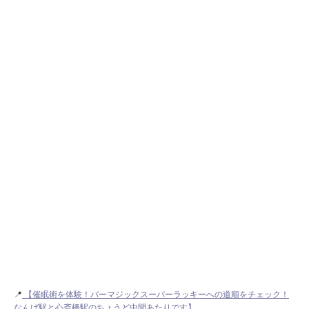
📍
【催眠術を体験！バーマジックスーパーラッキーへの道順をチェック！
なんば駅と心斎橋駅のちょうど中間あたりです】