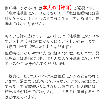
本人の【許可】
催眠術にかかるのには
が必要です。
「絶対催眠術にかかりたくない！」「私は催眠術には絶
対かからない！」と心の奥で強く拒否している場合、催
眠術にはかかりません。
もう少し話を広げます。世の中には【催眠術にかかりや
すい人】と【催眠術にかかりにくい人】が存在します。
（専門用語で【被暗示性】とよびます）
催眠術にかかりやすい人には様々な特徴があります。興
味ある人は以前の記事、≪どんな人が催眠術にかかりや
すいのか？ ≫を読んでくださいませ。
一般的に、だいたい95％の人は催眠にかかると言われて
います。逆に言えば5％はかからない。この5％のについ
て言及してる書物や人は少ない印象です。個人的には、
精神構造が極めて複雑な方は、この５％に該当するので
はと考えています。